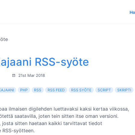
H
yöte
Kajaani RSS-syöte
21st Mar 2018
KAJAANI
PHP
RSS
RSS FEED
RSS SYÖTE
SCRIPT
SKRIPTI
oaa ilmaisen digilehden luettavaksi kaksi kertaa viikossa,
tettä saatavilla, joten tein sitten itse oman versioni.
, josta sitten haetaan kaikki tarvittavat tiedot
se RSS-syötteen.