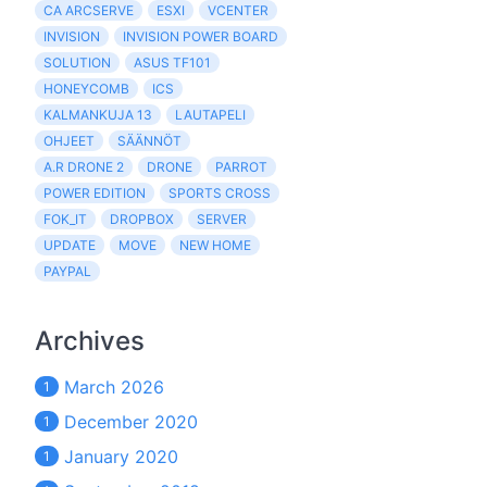
CA ARCSERVE
ESXI
VCENTER
INVISION
INVISION POWER BOARD
SOLUTION
ASUS TF101
HONEYCOMB
ICS
KALMANKUJA 13
LAUTAPELI
OHJEET
SÄÄNNÖT
A.R DRONE 2
DRONE
PARROT
POWER EDITION
SPORTS CROSS
FOK_IT
DROPBOX
SERVER
UPDATE
MOVE
NEW HOME
PAYPAL
Archives
March 2026
1
December 2020
1
January 2020
1