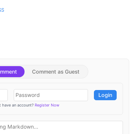
SS
omment
Comment as Guest
Login
t have an account?
Register Now