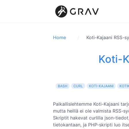
Home
Koti-Kajaani RSS-s
Koti-
BASH
CURL
KOTI-KAJAANI
KOTI
Paikallislehtemme Koti-Kajaani tarj
mutta heillä ei ole valmista RSS-syö
Skriptit hakevat curlilla json-tiedot
tietokantaan, ja PHP-skripti luo it