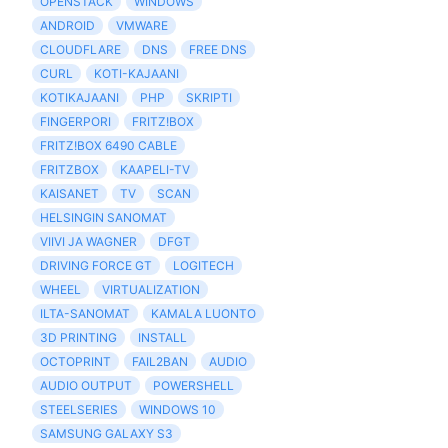
OPENSTACK
WINDOWS
ANDROID
VMWARE
CLOUDFLARE
DNS
FREE DNS
CURL
KOTI-KAJAANI
KOTIKAJAANI
PHP
SKRIPTI
FINGERPORI
FRITZ!BOX
FRITZ!BOX 6490 CABLE
FRITZBOX
KAAPELI-TV
KAISANET
TV
SCAN
HELSINGIN SANOMAT
VIIVI JA WAGNER
DFGT
DRIVING FORCE GT
LOGITECH
WHEEL
VIRTUALIZATION
ILTA-SANOMAT
KAMALA LUONTO
3D PRINTING
INSTALL
OCTOPRINT
FAIL2BAN
AUDIO
AUDIO OUTPUT
POWERSHELL
STEELSERIES
WINDOWS 10
SAMSUNG GALAXY S3