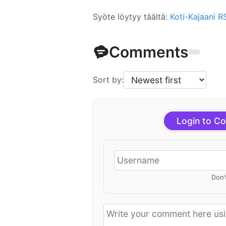
Syöte löytyy täältä:
Koti-Kajaani R
Comments
Sort by:
Login to C
Don'