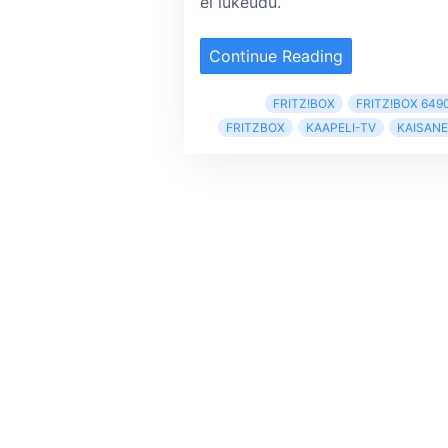
ei lukeudu.
Continue Reading
FRITZ!BOX
FRITZ!BOX 649
FRITZBOX
KAAPELI-TV
KAISAN