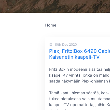
Home
10th Dec 2020
Plex, Fritz!Box 6490 Cable
Kaisanetin kaapeli-TV
Fritz!Boxin modeemi sisältää nel
kaapeli-tv virintä, jotka on mahdo
saada näkymään Plex-ohjelman k
Tämä vaatii hieman säätöä, kosk
tukee oletuksena vain muutama
kaapeli-TV operaattoria, joihin K