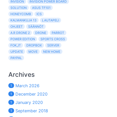
INVISION
INVISION POWER BOARD
SOLUTION
ASUS TF101
HONEYCOMB
ICS
KALMANKUJA 13
LAUTAPELI
OHJEET
SÄÄNNÖT
A.R DRONE 2
DRONE
PARROT
POWER EDITION
SPORTS CROSS
FOK_IT
DROPBOX
SERVER
UPDATE
MOVE
NEW HOME
PAYPAL
Archives
March 2026
1
December 2020
1
January 2020
1
September 2018
1