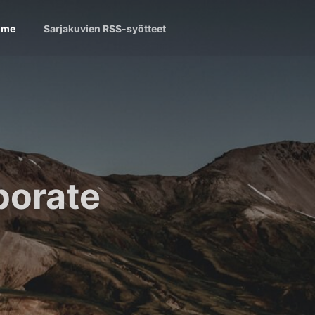
ome
Sarjakuvien RSS-syötteet
borate