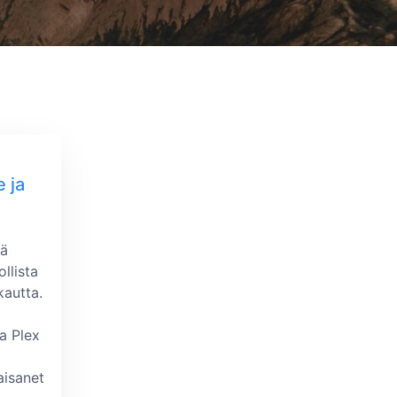
 ja
jä
llista
autta.
a Plex
a
aisanet