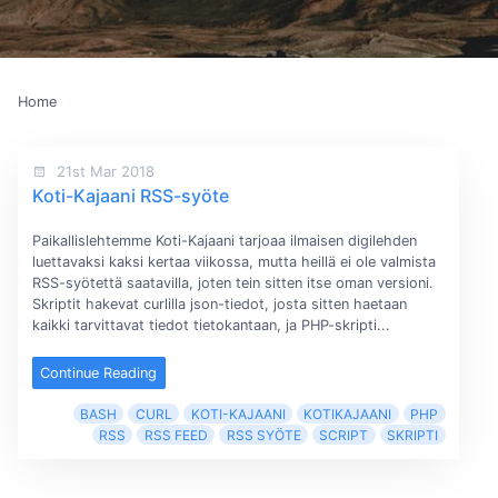
Home
21st Mar 2018
Koti-Kajaani RSS-syöte
Paikallislehtemme Koti-Kajaani tarjoaa ilmaisen digilehden
luettavaksi kaksi kertaa viikossa, mutta heillä ei ole valmista
RSS-syötettä saatavilla, joten tein sitten itse oman versioni.
Skriptit hakevat curlilla json-tiedot, josta sitten haetaan
kaikki tarvittavat tiedot tietokantaan, ja PHP-skripti...
Continue Reading
BASH
CURL
KOTI-KAJAANI
KOTIKAJAANI
PHP
RSS
RSS FEED
RSS SYÖTE
SCRIPT
SKRIPTI