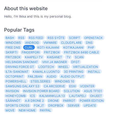
About this website
Hello, I'm Ilkka and this is my personal blog.
Popular Tags
BASH
RSS
RSS FEED
RSS SYÖTE
SCRIPT
OPENSTACK
WINDOWS
ANDROID
VMWARE
CLOUDFLARE
DNS
FREE DNS
CURL
KOTI-KAJAANI
KOTIKAJAANI
PHP
SKRIPTI
FINGERPORI
FRITZ!BOX
FRITZ!BOX 6490 CABLE
FRITZBOX
KAAPELI-TV
KAISANET
TV
SCAN
HELSINGIN SANOMAT
VIIVI JA WAGNER
DFGT
DRIVING FORCE GT
LOGITECH
WHEEL
VIRTUALIZATION
ILTA-SANOMAT
KAMALA LUONTO
3D PRINTING
INSTALL
OCTOPRINT
FAIL2BAN
AUDIO
AUDIO OUTPUT
POWERSHELL
STEELSERIES
WINDOWS 10
SAMSUNG GALAXY S3
CA ARCSERVE
ESXI
VCENTER
INVISION
INVISION POWER BOARD
SOLUTION
ASUS TF101
HONEYCOMB
ICS
KALMANKUJA 13
LAUTAPELI
OHJEET
SÄÄNNÖT
A.R DRONE 2
DRONE
PARROT
POWER EDITION
SPORTS CROSS
FOK_IT
DROPBOX
SERVER
UPDATE
MOVE
NEW HOME
PAYPAL