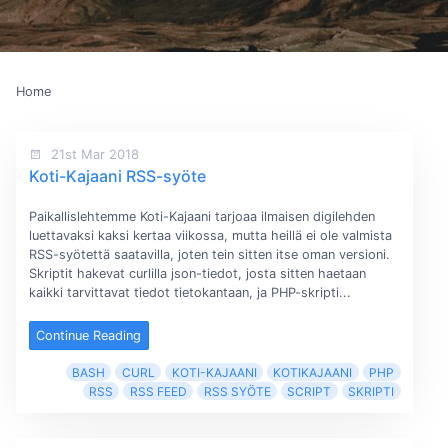
Home
21st Mar 2018
Koti-Kajaani RSS-syöte
Paikallislehtemme Koti-Kajaani tarjoaa ilmaisen digilehden
luettavaksi kaksi kertaa viikossa, mutta heillä ei ole valmista
RSS-syötettä saatavilla, joten tein sitten itse oman versioni.
Skriptit hakevat curlilla json-tiedot, josta sitten haetaan
kaikki tarvittavat tiedot tietokantaan, ja PHP-skripti...
Continue Reading
BASH
CURL
KOTI-KAJAANI
KOTIKAJAANI
PHP
RSS
RSS FEED
RSS SYÖTE
SCRIPT
SKRIPTI