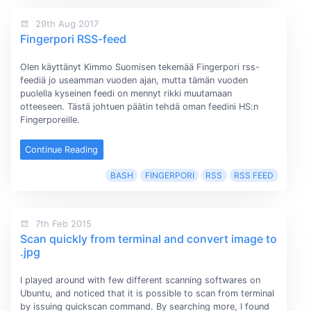
29th Aug 2017
Fingerpori RSS-feed
Olen käyttänyt Kimmo Suomisen tekemää Fingerpori rss-
feediä jo useamman vuoden ajan, mutta tämän vuoden
puolella kyseinen feedi on mennyt rikki muutamaan
otteeseen. Tästä johtuen päätin tehdä oman feedini HS:n
Fingerporeille.
Continue Reading
BASH
FINGERPORI
RSS
RSS FEED
7th Feb 2015
Scan quickly from terminal and convert image to
.jpg
I played around with few different scanning softwares on
Ubuntu, and noticed that it is possible to scan from terminal
by issuing quickscan command. By searching more, I found