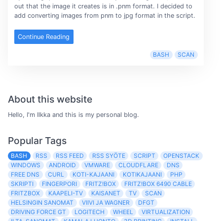
out that the image it creates is in .pnm format. I decided to
add converting images from pnm to jpg format in the script.
Continue Reading
BASH
SCAN
About this website
Hello, I'm Ilkka and this is my personal blog.
Popular Tags
BASH
RSS
RSS FEED
RSS SYÖTE
SCRIPT
OPENSTACK
WINDOWS
ANDROID
VMWARE
CLOUDFLARE
DNS
FREE DNS
CURL
KOTI-KAJAANI
KOTIKAJAANI
PHP
SKRIPTI
FINGERPORI
FRITZ!BOX
FRITZ!BOX 6490 CABLE
FRITZBOX
KAAPELI-TV
KAISANET
TV
SCAN
HELSINGIN SANOMAT
VIIVI JA WAGNER
DFGT
DRIVING FORCE GT
LOGITECH
WHEEL
VIRTUALIZATION