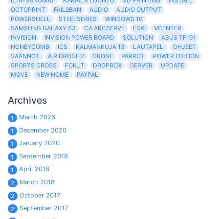
ILTA-SANOMAT
KAMALA LUONTO
3D PRINTING
INSTALL
OCTOPRINT
FAIL2BAN
AUDIO
AUDIO OUTPUT
POWERSHELL
STEELSERIES
WINDOWS 10
SAMSUNG GALAXY S3
CA ARCSERVE
ESXI
VCENTER
INVISION
INVISION POWER BOARD
SOLUTION
ASUS TF101
HONEYCOMB
ICS
KALMANKUJA 13
LAUTAPELI
OHJEET
SÄÄNNÖT
A.R DRONE 2
DRONE
PARROT
POWER EDITION
SPORTS CROSS
FOK_IT
DROPBOX
SERVER
UPDATE
MOVE
NEW HOME
PAYPAL
Archives
March 2026
1
December 2020
1
January 2020
1
September 2018
1
April 2018
1
March 2018
2
October 2017
2
September 2017
2