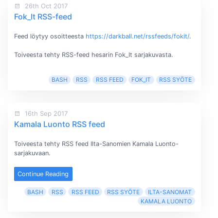
26th Oct 2017
Fok_It RSS-feed
Feed löytyy osoitteesta
https://darkball.net/rssfeeds/fokit/
.
Toiveesta tehty RSS-feed hesarin Fok_It sarjakuvasta.
BASH
RSS
RSS FEED
FOK_IT
RSS SYÖTE
16th Sep 2017
Kamala Luonto RSS feed
Toiveesta tehty RSS feed Ilta-Sanomien Kamala Luonto-
sarjakuvaan.
Continue Reading
BASH
RSS
RSS FEED
RSS SYÖTE
ILTA-SANOMAT
KAMALA LUONTO