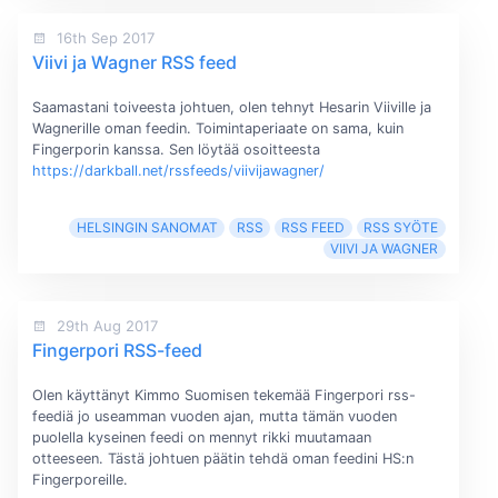
16th Sep 2017
Viivi ja Wagner RSS feed
Saamastani toiveesta johtuen, olen tehnyt Hesarin Viiville ja
Wagnerille oman feedin. Toimintaperiaate on sama, kuin
Fingerporin kanssa. Sen löytää osoitteesta
https://darkball.net/rssfeeds/viivijawagner/
HELSINGIN SANOMAT
RSS
RSS FEED
RSS SYÖTE
VIIVI JA WAGNER
29th Aug 2017
Fingerpori RSS-feed
Olen käyttänyt Kimmo Suomisen tekemää Fingerpori rss-
feediä jo useamman vuoden ajan, mutta tämän vuoden
puolella kyseinen feedi on mennyt rikki muutamaan
otteeseen. Tästä johtuen päätin tehdä oman feedini HS:n
Fingerporeille.