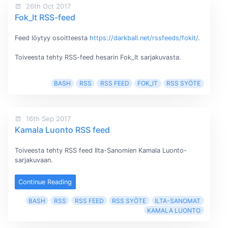
26th Oct 2017
Fok_It RSS-feed
Feed löytyy osoitteesta
https://darkball.net/rssfeeds/fokit/
.
Toiveesta tehty RSS-feed hesarin Fok_It sarjakuvasta.
BASH
RSS
RSS FEED
FOK_IT
RSS SYÖTE
16th Sep 2017
Kamala Luonto RSS feed
Toiveesta tehty RSS feed Ilta-Sanomien Kamala Luonto-
sarjakuvaan.
Continue Reading
BASH
RSS
RSS FEED
RSS SYÖTE
ILTA-SANOMAT
KAMALA LUONTO