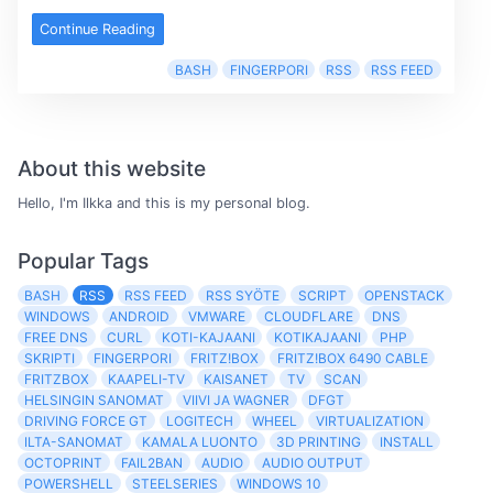
Continue Reading
BASH
FINGERPORI
RSS
RSS FEED
About this website
Hello, I'm Ilkka and this is my personal blog.
Popular Tags
BASH
RSS
RSS FEED
RSS SYÖTE
SCRIPT
OPENSTACK
WINDOWS
ANDROID
VMWARE
CLOUDFLARE
DNS
FREE DNS
CURL
KOTI-KAJAANI
KOTIKAJAANI
PHP
SKRIPTI
FINGERPORI
FRITZ!BOX
FRITZ!BOX 6490 CABLE
FRITZBOX
KAAPELI-TV
KAISANET
TV
SCAN
HELSINGIN SANOMAT
VIIVI JA WAGNER
DFGT
DRIVING FORCE GT
LOGITECH
WHEEL
VIRTUALIZATION
ILTA-SANOMAT
KAMALA LUONTO
3D PRINTING
INSTALL
OCTOPRINT
FAIL2BAN
AUDIO
AUDIO OUTPUT
POWERSHELL
STEELSERIES
WINDOWS 10