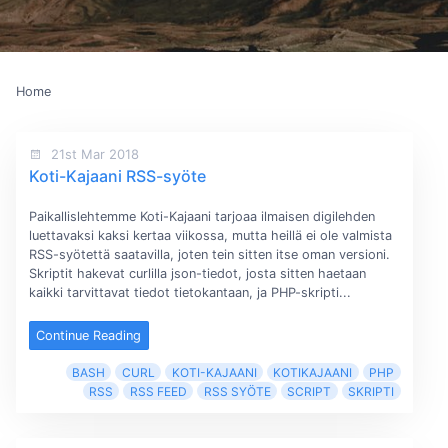
Home
21st Mar 2018
Koti-Kajaani RSS-syöte
Paikallislehtemme Koti-Kajaani tarjoaa ilmaisen digilehden
luettavaksi kaksi kertaa viikossa, mutta heillä ei ole valmista
RSS-syötettä saatavilla, joten tein sitten itse oman versioni.
Skriptit hakevat curlilla json-tiedot, josta sitten haetaan
kaikki tarvittavat tiedot tietokantaan, ja PHP-skripti...
Continue Reading
BASH
CURL
KOTI-KAJAANI
KOTIKAJAANI
PHP
RSS
RSS FEED
RSS SYÖTE
SCRIPT
SKRIPTI