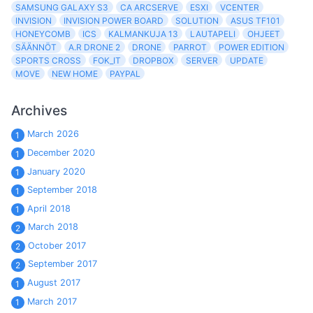
SAMSUNG GALAXY S3
CA ARCSERVE
ESXI
VCENTER
INVISION
INVISION POWER BOARD
SOLUTION
ASUS TF101
HONEYCOMB
ICS
KALMANKUJA 13
LAUTAPELI
OHJEET
SÄÄNNÖT
A.R DRONE 2
DRONE
PARROT
POWER EDITION
SPORTS CROSS
FOK_IT
DROPBOX
SERVER
UPDATE
MOVE
NEW HOME
PAYPAL
Archives
March 2026
1
December 2020
1
January 2020
1
September 2018
1
April 2018
1
March 2018
2
October 2017
2
September 2017
2
August 2017
1
March 2017
1