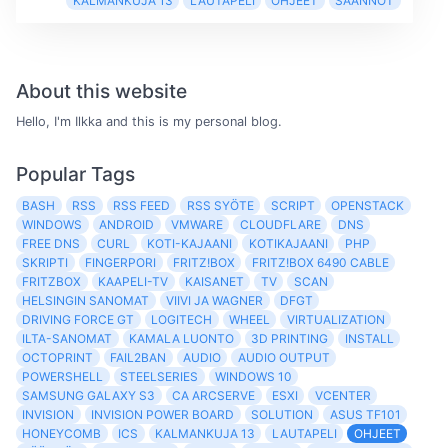
KALMANKUJA 13
LAUTAPELI
OHJEET
SÄÄNNÖT
About this website
Hello, I'm Ilkka and this is my personal blog.
Popular Tags
BASH
RSS
RSS FEED
RSS SYÖTE
SCRIPT
OPENSTACK
WINDOWS
ANDROID
VMWARE
CLOUDFLARE
DNS
FREE DNS
CURL
KOTI-KAJAANI
KOTIKAJAANI
PHP
SKRIPTI
FINGERPORI
FRITZ!BOX
FRITZ!BOX 6490 CABLE
FRITZBOX
KAAPELI-TV
KAISANET
TV
SCAN
HELSINGIN SANOMAT
VIIVI JA WAGNER
DFGT
DRIVING FORCE GT
LOGITECH
WHEEL
VIRTUALIZATION
ILTA-SANOMAT
KAMALA LUONTO
3D PRINTING
INSTALL
OCTOPRINT
FAIL2BAN
AUDIO
AUDIO OUTPUT
POWERSHELL
STEELSERIES
WINDOWS 10
SAMSUNG GALAXY S3
CA ARCSERVE
ESXI
VCENTER
INVISION
INVISION POWER BOARD
SOLUTION
ASUS TF101
HONEYCOMB
ICS
KALMANKUJA 13
LAUTAPELI
OHJEET