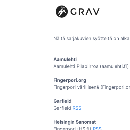
Näitä sarjakuvien syötteitä on alkan
Aamulehti
Aamulehti Pilapiirros (aamulehti.fi
Fingerpori.org
Fingerpori värillisenä (Fingerpori.o
Garfield
Garfield
RSS
Helsingin Sanomat
Fingerpori (HS.fi)
RSS