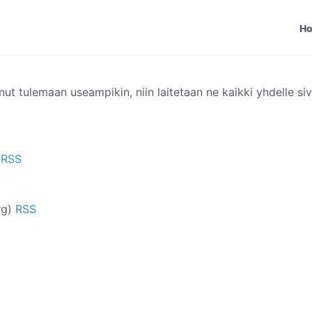
H
ut tulemaan useampikin, niin laitetaan ne kaikki yhdelle sivul
)
RSS
rg)
RSS