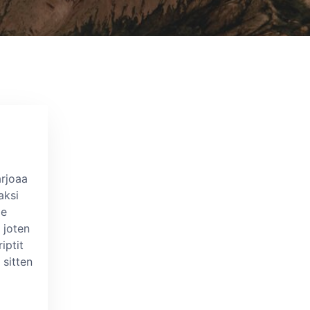
arjoaa
aksi
le
 joten
iptit
 sitten