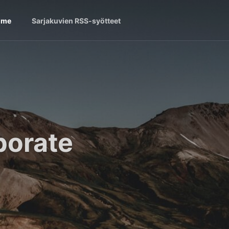
ome
Sarjakuvien RSS-syötteet
borate