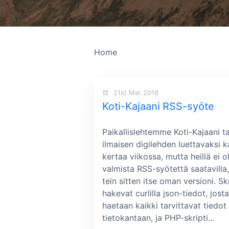
Home
21st Mar 2018
Koti-Kajaani RSS-syöte
Paikallislehtemme Koti-Kajaani t
ilmaisen digilehden luettavaksi k
kertaa viikossa, mutta heillä ei o
valmista RSS-syötettä saatavilla,
tein sitten itse oman versioni. Skr
hakevat curlilla json-tiedot, josta
haetaan kaikki tarvittavat tiedot
tietokantaan, ja PHP-skripti...