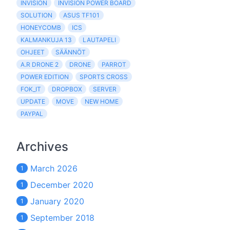
INVISION
INVISION POWER BOARD
SOLUTION
ASUS TF101
HONEYCOMB
ICS
KALMANKUJA 13
LAUTAPELI
OHJEET
SÄÄNNÖT
A.R DRONE 2
DRONE
PARROT
POWER EDITION
SPORTS CROSS
FOK_IT
DROPBOX
SERVER
UPDATE
MOVE
NEW HOME
PAYPAL
Archives
March 2026
1
December 2020
1
January 2020
1
September 2018
1