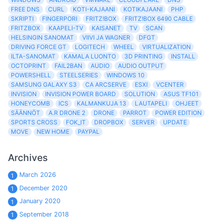
FREE DNS
CURL
KOTI-KAJAANI
KOTIKAJAANI
PHP
SKRIPTI
FINGERPORI
FRITZ!BOX
FRITZ!BOX 6490 CABLE
FRITZBOX
KAAPELI-TV
KAISANET
TV
SCAN
HELSINGIN SANOMAT
VIIVI JA WAGNER
DFGT
DRIVING FORCE GT
LOGITECH
WHEEL
VIRTUALIZATION
ILTA-SANOMAT
KAMALA LUONTO
3D PRINTING
INSTALL
OCTOPRINT
FAIL2BAN
AUDIO
AUDIO OUTPUT
POWERSHELL
STEELSERIES
WINDOWS 10
SAMSUNG GALAXY S3
CA ARCSERVE
ESXI
VCENTER
INVISION
INVISION POWER BOARD
SOLUTION
ASUS TF101
HONEYCOMB
ICS
KALMANKUJA 13
LAUTAPELI
OHJEET
SÄÄNNÖT
A.R DRONE 2
DRONE
PARROT
POWER EDITION
SPORTS CROSS
FOK_IT
DROPBOX
SERVER
UPDATE
MOVE
NEW HOME
PAYPAL
Archives
March 2026
1
December 2020
1
January 2020
1
September 2018
1