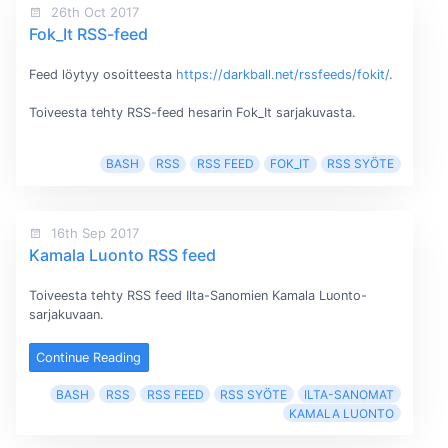
26th Oct 2017
Fok_It RSS-feed
Feed löytyy osoitteesta
https://darkball.net/rssfeeds/fokit/
.
Toiveesta tehty RSS-feed hesarin Fok_It sarjakuvasta.
BASH
RSS
RSS FEED
FOK_IT
RSS SYÖTE
16th Sep 2017
Kamala Luonto RSS feed
Toiveesta tehty RSS feed Ilta-Sanomien Kamala Luonto-
sarjakuvaan.
Continue Reading
BASH
RSS
RSS FEED
RSS SYÖTE
ILTA-SANOMAT
KAMALA LUONTO