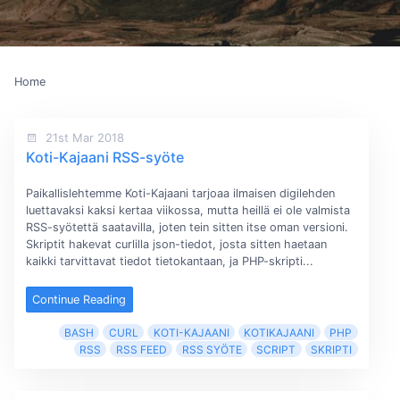
Home
21st Mar 2018
Koti-Kajaani RSS-syöte
Paikallislehtemme Koti-Kajaani tarjoaa ilmaisen digilehden
luettavaksi kaksi kertaa viikossa, mutta heillä ei ole valmista
RSS-syötettä saatavilla, joten tein sitten itse oman versioni.
Skriptit hakevat curlilla json-tiedot, josta sitten haetaan
kaikki tarvittavat tiedot tietokantaan, ja PHP-skripti...
Continue Reading
BASH
CURL
KOTI-KAJAANI
KOTIKAJAANI
PHP
RSS
RSS FEED
RSS SYÖTE
SCRIPT
SKRIPTI