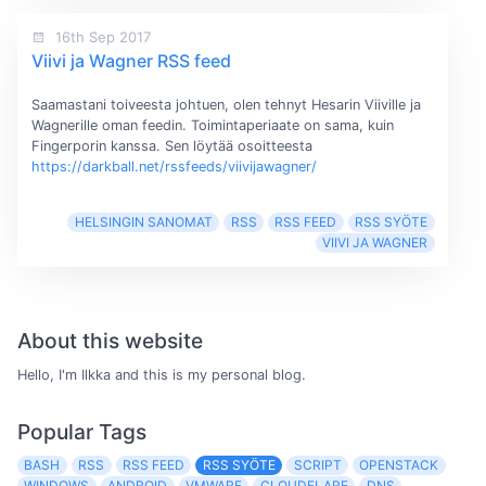
16th Sep 2017
Viivi ja Wagner RSS feed
Saamastani toiveesta johtuen, olen tehnyt Hesarin Viiville ja
Wagnerille oman feedin. Toimintaperiaate on sama, kuin
Fingerporin kanssa. Sen löytää osoitteesta
https://darkball.net/rssfeeds/viivijawagner/
HELSINGIN SANOMAT
RSS
RSS FEED
RSS SYÖTE
VIIVI JA WAGNER
About this website
Hello, I'm Ilkka and this is my personal blog.
Popular Tags
BASH
RSS
RSS FEED
RSS SYÖTE
SCRIPT
OPENSTACK
WINDOWS
ANDROID
VMWARE
CLOUDFLARE
DNS