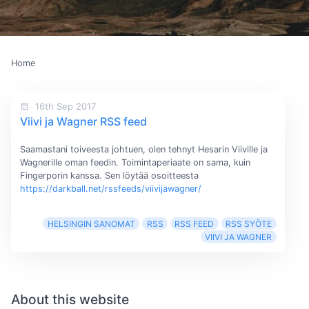
Home
16th Sep 2017
Viivi ja Wagner RSS feed
Saamastani toiveesta johtuen, olen tehnyt Hesarin Viiville ja
Wagnerille oman feedin. Toimintaperiaate on sama, kuin
Fingerporin kanssa. Sen löytää osoitteesta
https://darkball.net/rssfeeds/viivijawagner/
HELSINGIN SANOMAT
RSS
RSS FEED
RSS SYÖTE
VIIVI JA WAGNER
About this website