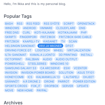
Hello, I'm Ilkka and this is my personal blog.
Popular Tags
BASH
RSS
RSS FEED
RSS SYÖTE
SCRIPT
OPENSTACK
WINDOWS
ANDROID
VMWARE
CLOUDFLARE
DNS
FREE DNS
CURL
KOTI-KAJAANI
KOTIKAJAANI
PHP
SKRIPTI
FINGERPORI
FRITZ!BOX
FRITZ!BOX 6490 CABLE
FRITZBOX
KAAPELI-TV
KAISANET
TV
SCAN
HELSINGIN SANOMAT
VIIVI JA WAGNER
DFGT
DRIVING FORCE GT
LOGITECH
WHEEL
VIRTUALIZATION
ILTA-SANOMAT
KAMALA LUONTO
3D PRINTING
INSTALL
OCTOPRINT
FAIL2BAN
AUDIO
AUDIO OUTPUT
POWERSHELL
STEELSERIES
WINDOWS 10
SAMSUNG GALAXY S3
CA ARCSERVE
ESXI
VCENTER
INVISION
INVISION POWER BOARD
SOLUTION
ASUS TF101
HONEYCOMB
ICS
KALMANKUJA 13
LAUTAPELI
OHJEET
SÄÄNNÖT
A.R DRONE 2
DRONE
PARROT
POWER EDITION
SPORTS CROSS
FOK_IT
DROPBOX
SERVER
UPDATE
MOVE
NEW HOME
PAYPAL
Archives